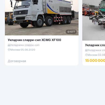
1077
Укладчик сларри-сил XCMG XF100
Укладчик сл
Укладчики сларри-сил
Москва
·
05.06.2020
Укладчики сл
Москва
·
02.0
15 000 00
Договорная