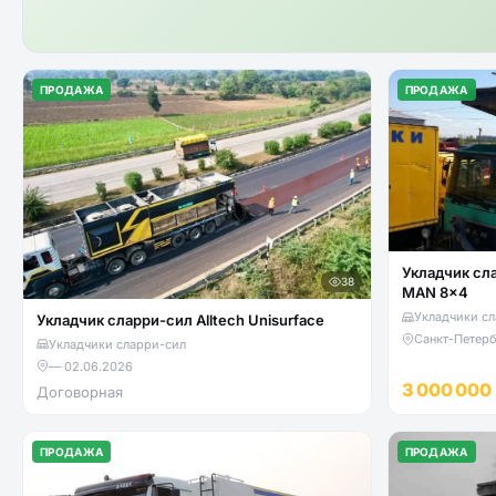
ПРОДАЖА
ПРОДАЖА
Укладчик сл
38
MAN 8x4
Укладчики сл
Укладчик сларри-сил Alltech Unisurface
Санкт-Петерб
Укладчики сларри-сил
—
·
02.06.2026
3 000 000
Договорная
ПРОДАЖА
ПРОДАЖА