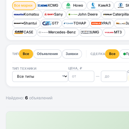
Все марки
XCMG
Howo
КамАЗ
S
Komatsu
Sany
John Deere
Caterpilla
Shantui
GT7
ТОНАР
УРАЛ
З
CASE
Mercedes-Benz
UMG
МТЗ
Все
Объявления
Заявки
Все
П
ТИП
СДЕЛКА
ЦЕНА, ₽
ТИП ТЕХНИКИ
—
6
Найдено:
объявлений