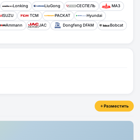
Lonking
LiuGong
СЕСПЕЛЬ
МАЗ
ISUZU
TCM
РАСКАТ
Hyundai
Ammann
JAC
Dongfeng DFAM
Bobcat
Разместить