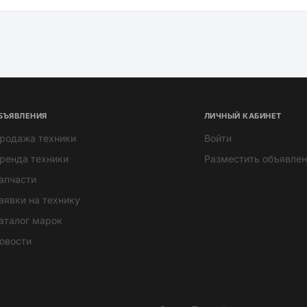
БЪЯВЛЕНИЯ
ЛИЧНЫЙ КАБИНЕТ
родажа техники
Войти
ренда техники
Разместить объявлен
апчасти
аявки на технику
аталог марок
овости