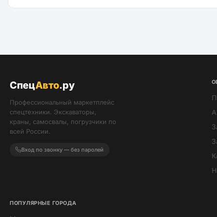
О
Спец
Авто
.ру
П
Профессиональный маркетплейс
спецтехники. Экскаваторы,
А
краны, самосвалы, погрузчики по
З
всей России.
З
Вход по звонку — без паролей
К
Н
ПОПУЛЯРНЫЕ ГОРОДА