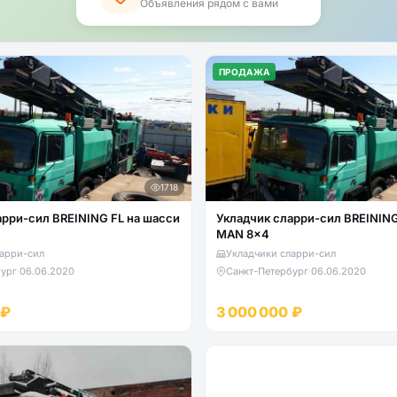
Объявления рядом с вами
ПРОДАЖА
1718
арри-сил BREINING FL на шасси
Укладчик сларри-сил BREINING
MAN 8x4
арри-сил
Укладчики сларри-сил
ург
·
06.06.2020
Санкт-Петербург
·
06.06.2020
 ₽
3 000 000 ₽