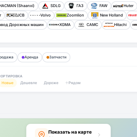
HACMAN (Shaanxi)
SDLG
ГАЗ
FAW
Huter
r
JCB
Volvo
Zoomlion
New Holland
авод Дорожных машин
XGMA
CAMC
Hitachi
родажа
Аренда
Запчасти
СОРТИРОВКА
Новые
Дешевле
Дороже
Рядом
Показать на карте