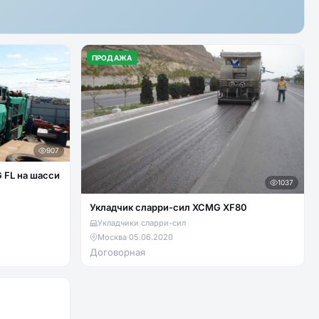
ПРОДАЖА
907
 FL на шасси
1037
Укладчик сларри-сил XCMG XF80
Укладчики сларри-сил
Москва
·
05.06.2020
Договорная