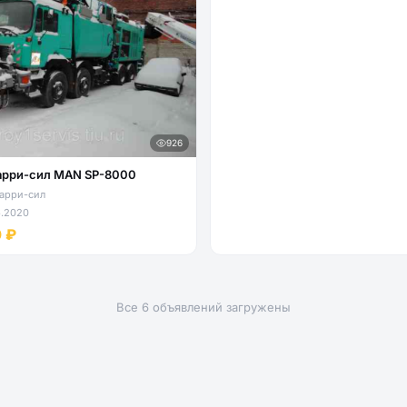
926
арри-сил MAN SP-8000
арри-сил
6.2020
0 ₽
Все 6 объявлений загружены